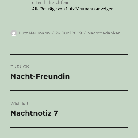
öffentlich sichtbar
Alle Beiträge von Lutz Neumann anzeigen
Autor
Veröffentlicht
Kategorien
Lutz Neumann
26. Juni 2009
Nachtgedanken
am
Beitragsnavigation
ZURÜCK
Nacht-Freundin
Vorheriger
Beitrag:
WEITER
Nachtnotiz 7
Nächster
Beitrag: