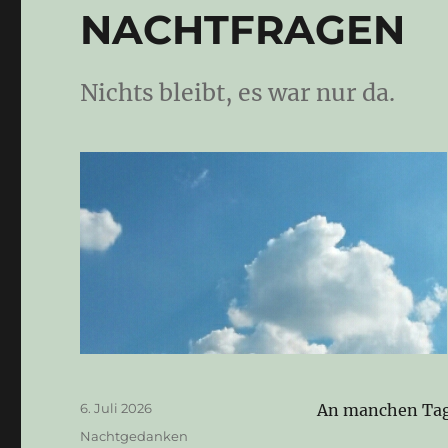
NACHTFRAGEN
Nichts bleibt, es war nur da.
Veröffentlicht
6. Juli 2026
An manchen Tage
am
Kategorien
Nachtgedanken