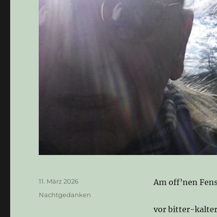
Veröffentlicht
11. März 2026
Am off’nen Fenst
am
Kategorien
Nachtgedanken
vor bitter-kalte