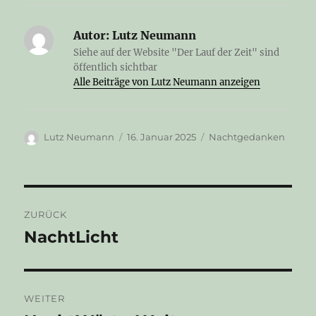
Autor:
Lutz Neumann
Siehe auf der Website "Der Lauf der Zeit" sind
öffentlich sichtbar
Alle Beiträge von Lutz Neumann anzeigen
Autor
Veröffentlicht
Kategorien
Lutz Neumann
16. Januar 2025
Nachtgedanken
am
Beitragsnavigation
ZURÜCK
NachtLicht
Vorheriger
Beitrag:
WEITER