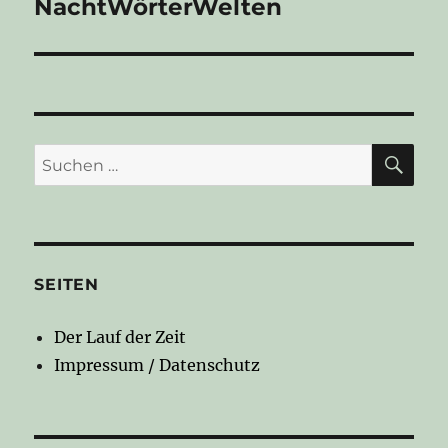
NachtWörterWelten
Nächster
Beitrag:
SU
Suchen
nach:
SEITEN
Der Lauf der Zeit
Impressum / Datenschutz