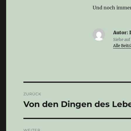
Und noch immer b
Autor:
Siehe auf
Alle Bei
Beitragsnavigation
ZURÜCK
Von den Dingen des Leb
Vorheriger
Beitrag:
WEITER