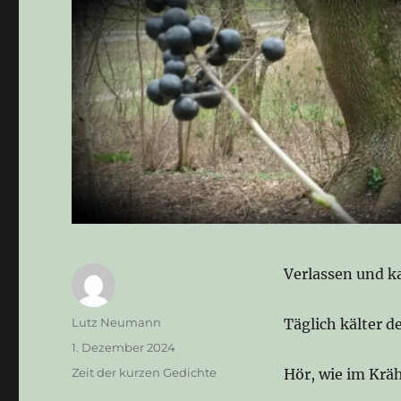
Verlassen und ka
Autor
Lutz Neumann
Täglich kälter 
Veröffentlicht
1. Dezember 2024
am
Kategorien
Zeit der kurzen Gedichte
Hör, wie im Kräh