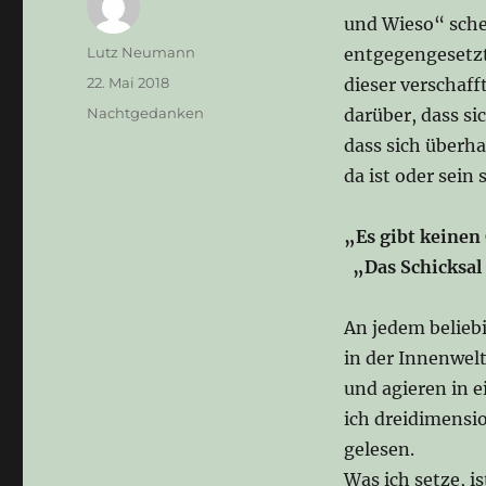
und Wieso“ sche
Autor
Lutz Neumann
entgegengesetzte
Veröffentlicht
22. Mai 2018
dieser verschaf
am
Kategorien
Nachtgedanken
darüber, dass si
dass sich überha
da ist oder sein 
„Es gibt keinen
„Das Schicksal 
An jedem beliebi
in der Innenwelt
und agieren in 
ich dreidimensio
gelesen.
Was ich setze, is