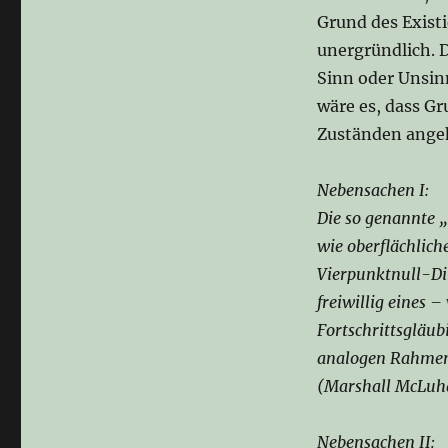
Grund des Existi
unergründlich. 
Sinn oder Unsin
wäre es, dass G
Zuständen ange
Nebensachen I:
Die so genannte „
wie oberflächlich
Vierpunktnull-Dim
freiwillig eines 
Fortschrittsgläub
analogen Rahmen 
(Marshall McLuha
Nebensachen II: