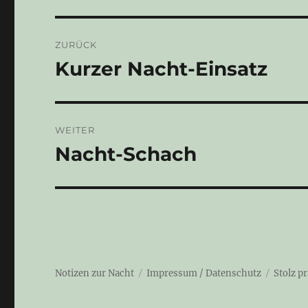
Beitragsnavigation
ZURÜCK
Kurzer Nacht-Einsatz
Vorheriger
Beitrag:
WEITER
Nacht-Schach
Nächster
Beitrag:
Notizen zur Nacht
Impressum / Datenschutz
Stolz p