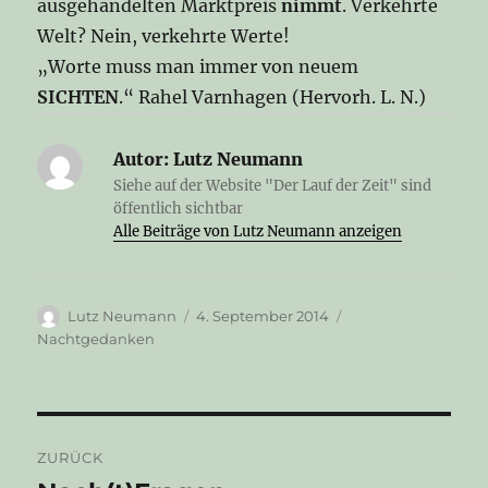
ausgehandelten Marktpreis
nimmt
. Verkehrte
Welt? Nein, verkehrte Werte!
„Worte muss man immer von neuem
SICHTEN
.“ Rahel Varnhagen (Hervorh. L. N.)
Autor:
Lutz Neumann
Siehe auf der Website "Der Lauf der Zeit" sind
öffentlich sichtbar
Alle Beiträge von Lutz Neumann anzeigen
Autor
Veröffentlicht
Kategorien
Lutz Neumann
4. September 2014
am
Nachtgedanken
Beitragsnavigation
ZURÜCK