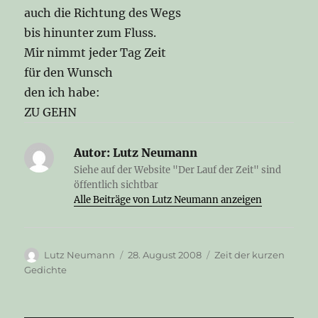
auch die Richtung des Wegs
bis hinunter zum Fluss.
Mir nimmt jeder Tag Zeit
für den Wunsch
den ich habe:
ZU GEHN
Autor:
Lutz Neumann
Siehe auf der Website "Der Lauf der Zeit" sind
öffentlich sichtbar
Alle Beiträge von Lutz Neumann anzeigen
Autor
Veröffentlicht
Kategorien
Lutz Neumann
28. August 2008
Zeit der kurzen
am
Gedichte